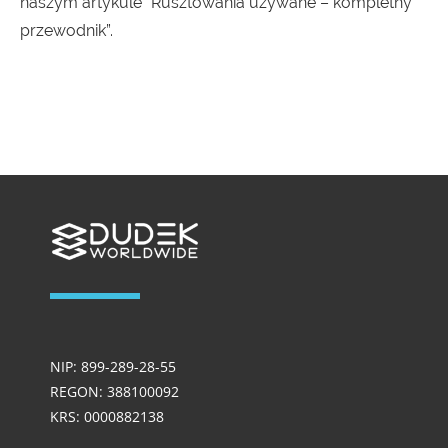
naszym artykule ”
Rusztowania używane – kompletny
przewodnik
”.
NIP: 899-289-28-55
REGON: 388100092
KRS: 0000882138