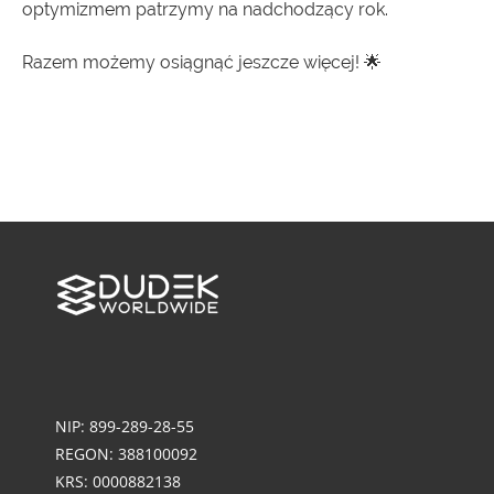
optymizmem patrzymy na nadchodzący rok.
Razem możemy osiągnąć jeszcze więcej! 🌟
NIP: 899-289-28-55
REGON: 388100092
KRS: 0000882138