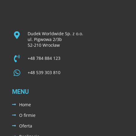
Dudek Worldwide Sp. z o.o.
ul. Pigwowa 2/3b
52-210 Wrocław
+48 784 884 123
+48 539 303 810
MENU
Home
O firmie
Oferta