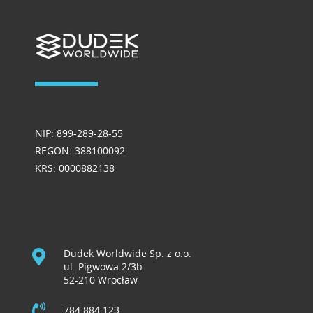
NIP: 899-289-28-55
REGON: 388100092
KRS: 0000882138
Dudek Worldwide Sp. z o.o.
ul. Pigwowa 2/3b
52-210 Wrocław
784 884 123